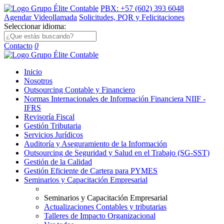
PBX: +57 (602) 393 6048
Agendar Videollamada
Solicitudes, PQR y Felicitaciones
Seleccionar idioma:
Contacto
0
Inicio
Nosotros
Outsourcing Contable y Financiero
Normas Internacionales de Información Financiera NIIF -
IFRS
Revisoría Fiscal
Gestión Tributaria
Servicios Jurídicos
Auditoría y Aseguramiento de la Información
Outsourcing de Seguridad y Salud en el Trabajo (SG-SST)
Gestión de la Calidad
Gestión Eficiente de Cartera para PYMES
Seminarios y Capacitación Empresarial
Seminarios y Capacitación Empresarial
Actualizaciones Contables y tributarias
Talleres de Impacto Organizacional