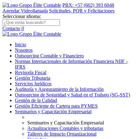
PBX: +57 (602) 393 6048
Agendar Videollamada
Solicitudes, PQR y Felicitaciones
Seleccionar idioma:
Contacto
0
Inicio
Nosotros
Outsourcing Contable y Financiero
Normas Internacionales de Información Financiera NIIF -
IFRS
Revisoría Fiscal
Gestión Tributaria
Servicios Jurídicos
Auditoría y Aseguramiento de la Información
Outsourcing de Seguridad y Salud en el Trabajo (SG-SST)
Gestión de la Calidad
Gestión Eficiente de Cartera para PYMES
Seminarios y Capacitación Empresarial
Seminarios y Capacitación Empresarial
Actualizaciones Contables y tributarias
Talleres de Impacto Organizacional