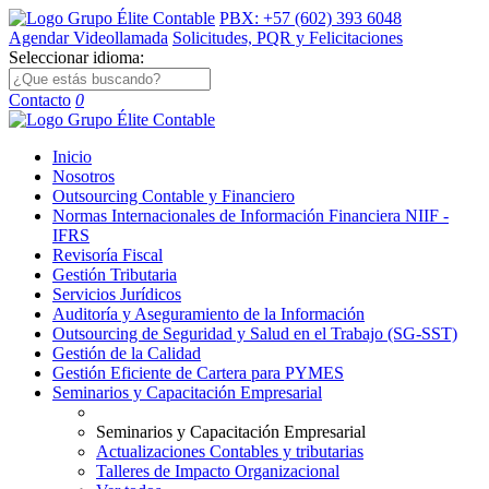
PBX: +57 (602) 393 6048
Agendar Videollamada
Solicitudes, PQR y Felicitaciones
Seleccionar idioma:
Contacto
0
Inicio
Nosotros
Outsourcing Contable y Financiero
Normas Internacionales de Información Financiera NIIF -
IFRS
Revisoría Fiscal
Gestión Tributaria
Servicios Jurídicos
Auditoría y Aseguramiento de la Información
Outsourcing de Seguridad y Salud en el Trabajo (SG-SST)
Gestión de la Calidad
Gestión Eficiente de Cartera para PYMES
Seminarios y Capacitación Empresarial
Seminarios y Capacitación Empresarial
Actualizaciones Contables y tributarias
Talleres de Impacto Organizacional